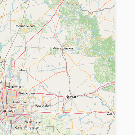
з достаточных на то прав, в том числе за
уги, размещенных на Сайте.
ия к лицам, (не) пользующимся определенными
, половому, религиозному, социальному
которых направлены на нарушение ограничений
устройства или эквивалентные ручные