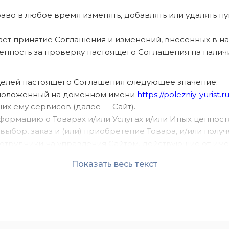
право в любое время изменять, добавлять или удалять 
чает принятие Соглашения и изменений, внесенных в н
твенность за проверку настоящего Соглашения на налич
целей настоящего Соглашения следующее значение:
расположенный на доменном имени
https://polezniy-yurist.ru
х ему сервисов (далее — Сайт).
нформацию о Товарах и/или Услугах и/или Иных ценност
ыбор, заказ и (или) приобретение Товара, и/или получ
е сотрудники на управления Сайтом, действующие от 
ЗНЫЙ ЮРИСТ».
Показать весь текст
ль) – лицо, имеющее доступ к Сайту, посредством сети 
 — охраняемые результаты интеллектуальной деятельно
тации, статьи, иллюстрации, обложки, музыкальные прои
роизводные, составные и иные произведения, пользова
пы, программы для ЭВМ, базы данных, а также дизайн,