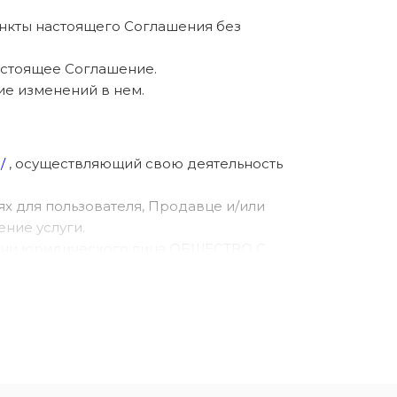
пункты настоящего Соглашения без
астоящее Соглашение.
ие изменений в нем.
/
, осуществляющий свою деятельность
ях для пользователя, Продавце и/или
ение услуги.
имени юридического лица ОБЩЕСТВО С
Интернет и использующее Сайт.
сти, включая тексты литературных
зведения с текстом или без текста,
тельские интерфейсы, визуальные
 структура, выбор, координация, внешний вид,