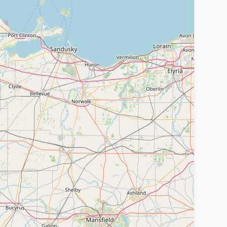
слуги, предлагаемые на Сайте.
t.ru
запрещенных законодательством Российской
 непосредственное отношение к
пользовании Сайта.
ту Сайта.
ательством Российской Федерации
раняемой законодательством Российской
гласия Администрации сайта.