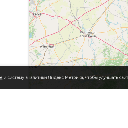
ю структуру Сайта для получения или попытки получе
иально не представлены сервисами данного Сайта.
 Сайта, любым другим системам или сетям, относящимс
нтификации на Сайте или в любой сети, относящейся к С
ь или пытаться отслеживать любую информацию о любом
 любых целях, запрещенных законодательством Российс
ости, нарушающей права Сайта или других лиц.
йта, принадлежит и управляется Администрацией сайта.
ie
и систему аналитики Яндекс Метрика, чтобы улучшать сайт
авом, законодательством о товарных знаках, а также 
тельством о недобросовестной конкуренции.
ое действия на все дополнительные положения и услови
олжна истолковываться как изменение настоящего Согл
е время без уведомления Пользователя вносить измене
ящего Соглашения регулирует в соответствующей части 