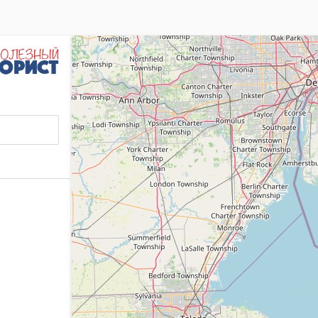
ия, входящего в состав Сайта и другие объекты интел
/polezniy-yurist.ru/
.
тся предоставление Пользователю доступа к содержа
ющие виды услуг (сервисов):
змещения сообщений, комментариев, рецензий Пользо
 информации о приобретении Товара на платной/беспла
одпадают все существующие (реально функционирующие
появляющиеся в дальнейшем дополнительные услуги (
ной основе.
й офертой. Получая доступ к Сайту Пользователь счи
айта регулируется нормами действующего законодате
ТОРОН
а также изменять содержание данного Сайта. Изменения