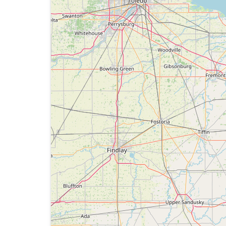
е услугами, а также приобретать любые Товары и/или У
услугам сайта: по электронной почте:
info@polezniy-yuris
целях и порядке, предусмотренных Соглашением и не 
ается.
юбой информации о пользователе.
ерческих целях без специального разрешения.
ции сайта дополнительную информацию, которая имеет
енные права авторов и иных правообладателей при ис
огут рассматриваться как нарушающие нормальную рабо
Сайта любую конфиденциальную и охраняемую законод
лицах.
е которых может быть нарушена конфиденциальность ох
ния информации рекламного характера, иначе как с со