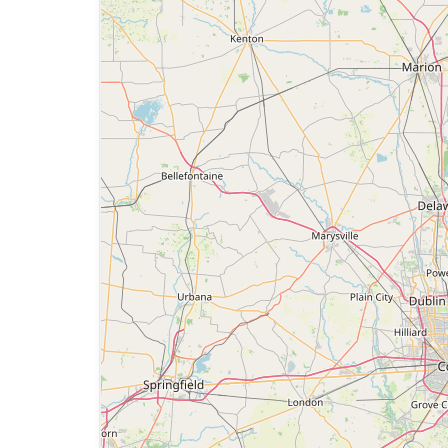
иц и (или) причинение им вреда в любой форме.
ка или представителя организации и (или) сообщества бе
свойств и характеристик какого-либо Товара и/или усл
ли Услуги, а также формирования негативного отношен
лиц.
незаконным, нарушает любые права третьих лиц;
ть и (или) дискриминацию по расовому, национальному
 и (или)
ций, органов власти.
вных действий, а также содействия лицам, действия 
ийской Федерации.
яемой информации
 от доступа третьих лиц.
аммы, процедуры, алгоритмы и методы, автоматические 
вания или отслеживания содержания Сайта.
е Сайта.