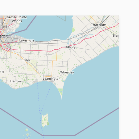
лектуальной собственности все вместе и/или
щимся на Сайте Товарам и/или оказываемым
вателей, выставления оценок контенту сайта;
тной основе;
) на данный момент услуги (сервисы) Сайта, а
сервисы).
тается присоединившимся к настоящему
льства Российской Федерации
 вступают в силу с момента публикации новой