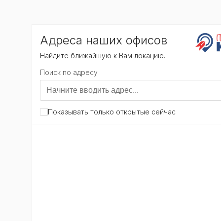
общий стиль и расположение данного Содержан
по отдельности, содержащиеся на сайте
https:/
3. ПРЕДМЕТ СОГЛАШЕНИЯ
3.1. Предметом настоящего Соглашения являе
услугам.
3.1.1. Сайт предоставляет Пользователю следу
предоставление Пользователю возможности ра
доступ к информации о Товаре и/или услуге к
3.1.2. Под действие настоящего Соглашения п
также любые их последующие модификации и 
3.2. Доступ к сайту предоставляется на бесплат
3.3. Настоящее Соглашение является публично
Соглашению.
3.4. Использование материалов и сервисов С
4. ПРАВА И ОБЯЗАННОСТИ С
4.1. Администрация сайта вправе:
4.1.1. Изменять правила пользования Сайтом, 
редакции Соглашения на Сайте.