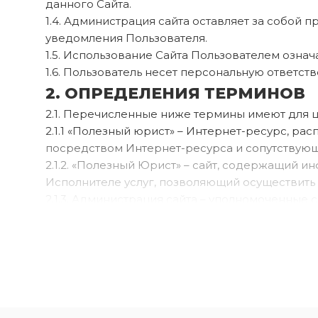
данного Сайта.
1.4. Администрация сайта оставляет за собой 
уведомления Пользователя.
1.5. Использование Сайта Пользователем озна
1.6. Пользователь несет персональную ответс
2. ОПРЕДЕЛЕНИЯ ТЕРМИНОВ
2.1. Перечисленные ниже термины имеют для 
2.1.1 «Полезный юрист» – Интернет-ресурс, 
посредством Интернет-ресурса и сопутствующи
2.1.2. «Полезный Юрист» – сайт, содержащий и
Исполнителе услуг, позволяющий осуществить в
2.1.3. Администрация сайта – уполномоченны
ОГРАНИЧЕННОЙ ОТВЕТСТВЕННОСТЬЮ «ПОЛЕ
2.1.4. Пользователь сайта (далее — Пользовате
2.1.5. Содержание сайта (далее – Содержание)
произведений, их названия, предисловия, анно
графические, текстовые, фотографические, п
интерфейсы, названия товарных знаков, логоти