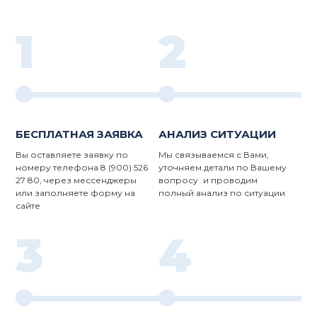
1
2
БЕСПЛАТНАЯ ЗАЯВКА
АНАЛИЗ СИТУАЦИИ
Вы оставляете заявку по
Мы связываемся с Вами,
номеру телефона 8 (900) 526
уточняем детали по Вашему
27 80, через мессенджеры
вопросу и проводим
или заполняете форму на
полный анализ по ситуации
сайте
3
4